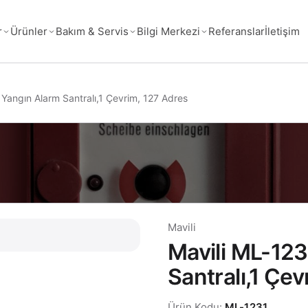
Referanslar
İletişim
r
Ürünler
Bakım & Servis
Bilgi Merkezi
 Yangın Alarm Santralı,1 Çevrim, 127 Adres
Mavili
Mavili ML-123
Santralı,1 Çe
Ürün Kodu:
ML-1231