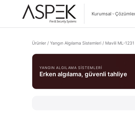
Kurumsal
Çözümle
Ürünler
/
Yangın Algılama Sistemleri
/
Mavili ML-1231
YANGIN ALGILAMA SISTEMLERI
Erken algılama, güvenli tahliye