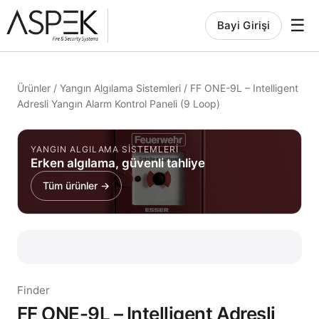
☰
Bayi Girişi
Ürünler
/
Yangın Algılama Sistemleri
/
FF ONE-9L – Intelligent
Adresli Yangın Alarm Kontrol Paneli (9 Loop)
YANGIN ALGILAMA SISTEMLERI
Erken algılama, güvenli tahliye
Tüm ürünler →
Finder
FF ONE-9L – Intelligent Adresli