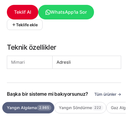
Teklif Al
WhatsApp'la Sor
Teklife ekle
Teknik özellikler
Mimari
Adresli
Başka bir sisteme mi bakıyorsunuz?
Tüm ürünler →
Yangın Algılama
Yangın Söndürme
Gaz Algı
2.985
222