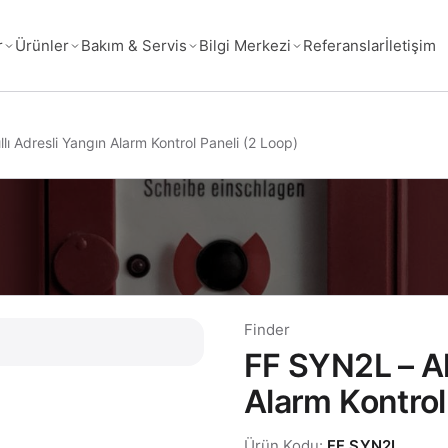
Referanslar
İletişim
r
Ürünler
Bakım & Servis
Bilgi Merkezi
lı Adresli Yangın Alarm Kontrol Paneli (2 Loop)
Finder
FF SYN2L – Akı
Alarm Kontrol
Ürün Kodu:
FF SYN2L