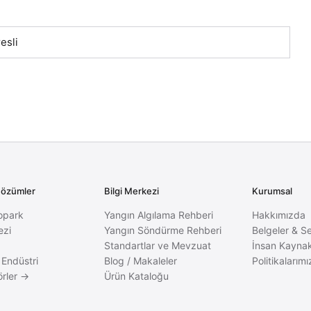
esli
Çözümler
Bilgi Merkezi
Kurumsal
opark
Yangın Algılama Rehberi
Hakkımızda
ezi
Yangın Söndürme Rehberi
Belgeler & Se
Standartlar ve Mevzuat
İnsan Kaynak
 Endüstri
Blog / Makaleler
Politikalarımı
rler →
Ürün Kataloğu