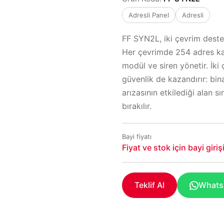
Adresli Panel
Adresli
FF SYN2L, iki çevrim destek
Her çevrimde 254 adres ka
modül ve siren yönetir. İki
güvenlik de kazandırır: bin
arızasının etkilediği alan s
bırakılır.
Bayi fiyatı
Fiyat ve stok için bayi giri
Teklif Al
WhatsA