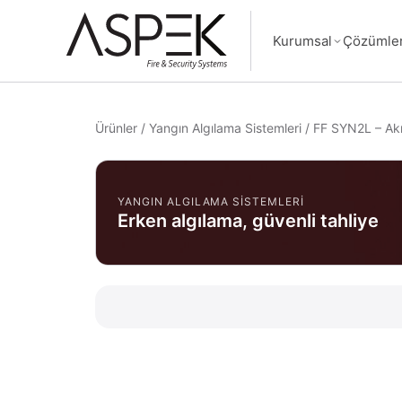
Kurumsal
Çözümle
Ürünler
/
Yangın Algılama Sistemleri
/
FF SYN2L – Akıl
YANGIN ALGILAMA SISTEMLERI
Erken algılama, güvenli tahliye