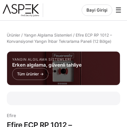
☰
Bayi Girişi
Ürünler
/
Yangın Algılama Sistemleri
/
Efire ECP RP 1012 –
Konvansiyonel Yangın İhbar Tekrarlama Paneli (12 Bölge)
YANGIN ALGILAMA SISTEMLERI
Erken algılama, güvenli tahliye
Tüm ürünler →
Efire
Efire ECP RP 1012 –