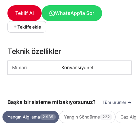
Teklif Al
WhatsApp'la Sor
Teklife ekle
Teknik özellikler
Mimari
Konvansiyonel
Başka bir sisteme mi bakıyorsunuz?
Tüm ürünler →
Yangın Algılama
Yangın Söndürme
Gaz Algı
2.985
222