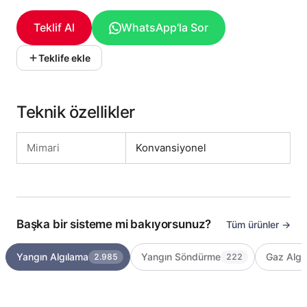
Teklif Al
WhatsApp'la Sor
Teklife ekle
Teknik özellikler
Mimari
Konvansiyonel
Başka bir sisteme mi bakıyorsunuz?
Tüm ürünler →
Yangın Algılama
Yangın Söndürme
Gaz Algı
2.985
222