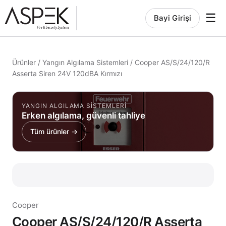
☰
Bayi Girişi
Ürünler
/
Yangın Algılama Sistemleri
/
Cooper AS/S/24/120/R
Asserta Siren 24V 120dBA Kırmızı
YANGIN ALGILAMA SISTEMLERI
Erken algılama, güvenli tahliye
Tüm ürünler →
Cooper
Cooper AS/S/24/120/R Asserta