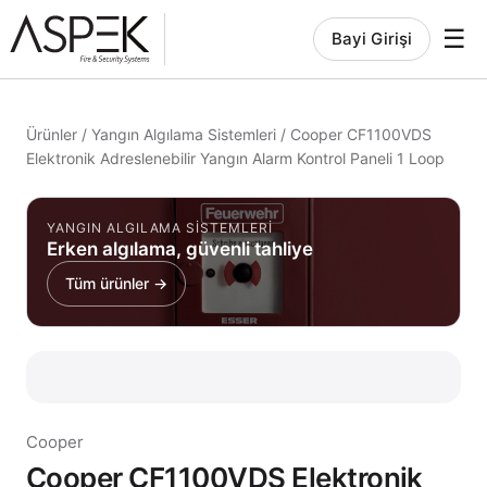
☰
Bayi Girişi
Ürünler
/
Yangın Algılama Sistemleri
/
Cooper CF1100VDS
Elektronik Adreslenebilir Yangın Alarm Kontrol Paneli 1 Loop
YANGIN ALGILAMA SISTEMLERI
Erken algılama, güvenli tahliye
Tüm ürünler →
Cooper
Cooper CF1100VDS Elektronik