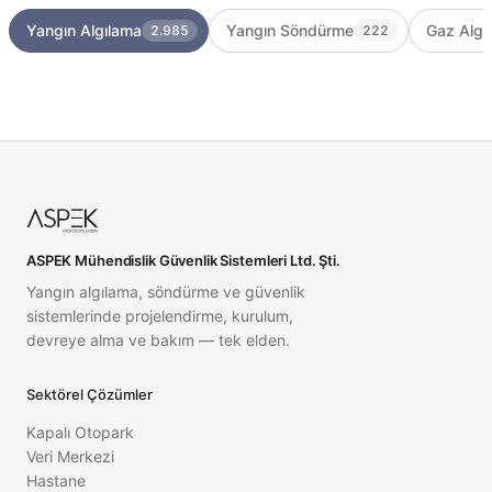
Yangın Algılama
Yangın Söndürme
Gaz Algı
2.985
222
ASPEK Mühendislik Güvenlik Sistemleri Ltd. Şti.
Yangın algılama, söndürme ve güvenlik
sistemlerinde projelendirme, kurulum,
devreye alma ve bakım — tek elden.
Sektörel Çözümler
Kapalı Otopark
Veri Merkezi
Hastane