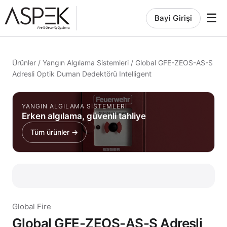
☰
Bayi Girişi
Ürünler
/
Yangın Algılama Sistemleri
/
Global GFE-ZEOS-AS-S
Adresli Optik Duman Dedektörü Intelligent
YANGIN ALGILAMA SISTEMLERI
Erken algılama, güvenli tahliye
Tüm ürünler →
Global Fire
Global GFE-ZEOS-AS-S Adresli