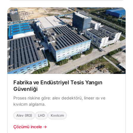
Fabrika ve Endüstriyel Tesis Yangın
Güvenliği
Proses riskine göre: alev dedektörü, lineer ısı ve
kıvılcım algılama.
Alev (IR3)
LHD
Kıvılcım
Çözümü incele →