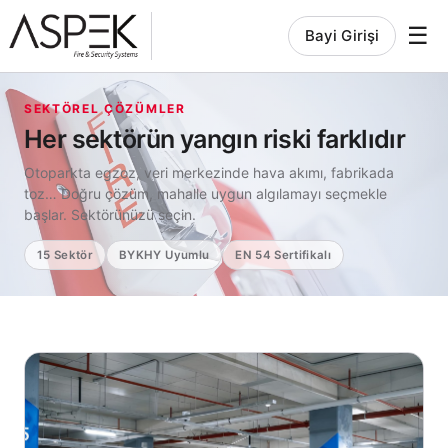
☰
Bayi Girişi
SEKTÖREL ÇÖZÜMLER
Her sektörün yangın riski farklıdır
Otoparkta egzoz, veri merkezinde hava akımı, fabrikada
toz… Doğru çözüm, mahalle uygun algılamayı seçmekle
başlar. Sektörünüzü seçin.
15 Sektör
BYKHY Uyumlu
EN 54 Sertifikalı