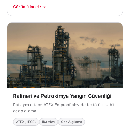
Çözümü incele →
Rafineri ve Petrokimya Yangın Güvenliği
Patlayıcı ortam: ATEX Ex-proof alev dedektörü + sabit
gaz algılama.
ATEX / IECEx
IR3 Alev
Gaz Algılama