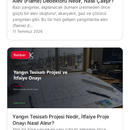
Alev (Flame) Dedektörü Nedir, Nasıl Çalışır?
Bazı yangınlar, algılanacak dumanı üretmeden önce
güçlü bir alev oluşturur; akaryakıt, gaz ve çözücü
yangınları gibi. Bu tür hızlı gelişen yangınlarda alev
(flame) d…
11 Temmuz 2026
Rehber
Yangın Tesisatı Projesi Nedir, İtfaiye Proje
Onayı Nasıl Alınır?
Yeni bir bina yaparken yapı ruhsatı almadan önce