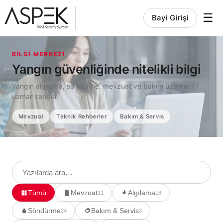
☰
Bayi Girişi
BILGI MERKEZI
Yangın güvenliğinde nitelikli bilgi
Yangın algılama, söndürme, mevzuat ve bakım üzerine 77
uzman rehber.
Mevzuat
Teknik Rehberler
Bakım & Servis
Tümü
Mevzuat
Algılama
11
18
Söndürme
Bakım & Servis
24
3