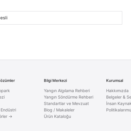
esli
Çözümler
Bilgi Merkezi
Kurumsal
opark
Yangın Algılama Rehberi
Hakkımızda
ezi
Yangın Söndürme Rehberi
Belgeler & Se
Standartlar ve Mevzuat
İnsan Kaynak
 Endüstri
Blog / Makaleler
Politikalarımı
rler →
Ürün Kataloğu