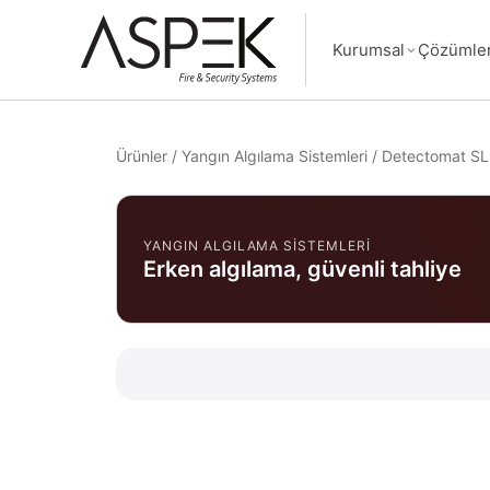
Kurumsal
Çözümle
Ürünler
/
Yangın Algılama Sistemleri
/
Detectomat SL
YANGIN ALGILAMA SISTEMLERI
Erken algılama, güvenli tahliye