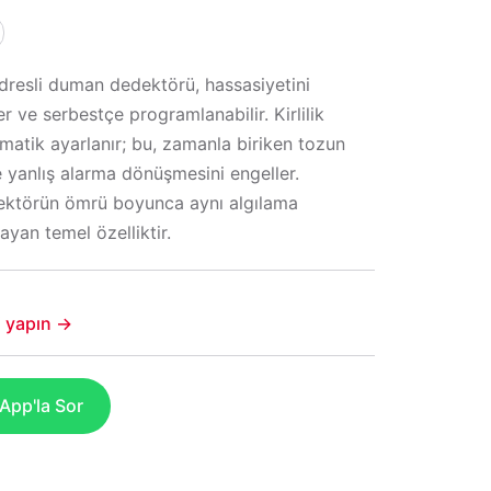
esli duman dedektörü, hassasiyetini
r ve serbestçe programlanabilir. Kirlilik
atik ayarlanır; bu, zamanla biriken tozun
e yanlış alarma dönüşmesini engeller.
ektörün ömrü boyunca aynı algılama
ayan temel özelliktir.
şi yapın →
pp'la Sor