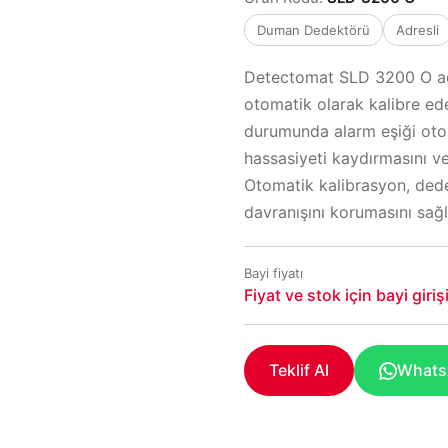
Duman Dedektörü
Adresli
Detectomat SLD 3200 O adr
otomatik olarak kalibre ede
durumunda alarm eşiği otom
hassasiyeti kaydırmasını v
Otomatik kalibrasyon, ded
davranışını korumasını sağl
Bayi fiyatı
Fiyat ve stok için bayi giri
Teklif Al
WhatsA