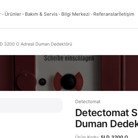
Referanslar
İletişim
r
Ürünler
Bakım & Servis
Bilgi Merkezi
D 3200 O Adresli Duman Dedektörü
Detectomat
Detectomat S
Duman Dedek
Ürün Kodu:
SLD 3200 O