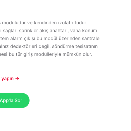
riş modülüdür ve kendinden izolatörlüdür.
ni sağlar: sprinkler akış anahtarı, vana konum
stem alarm çıkışı bu modül üzerinden santrale
alnız dedektörleri değil, söndürme tesisatının
si bu tür giriş modülleriyle mümkün olur.
şi yapın →
pp'la Sor