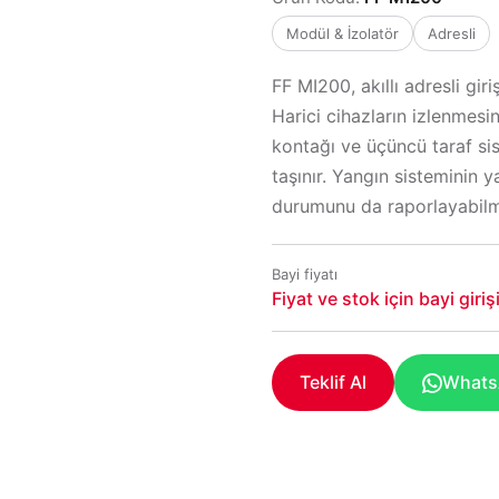
Modül & İzolatör
Adresli
FF MI200, akıllı adresli gi
Harici cihazların izlenmesi
kontağı ve üçüncü taraf si
taşınır. Yangın sisteminin y
durumunu da raporlayabilme
Bayi fiyatı
Fiyat ve stok için bayi giri
Teklif Al
WhatsA