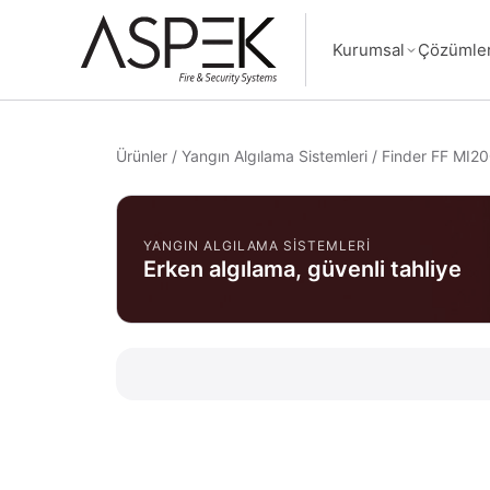
Kurumsal
Çözümle
Ürünler
/
Yangın Algılama Sistemleri
/
Finder FF MI200
YANGIN ALGILAMA SISTEMLERI
Erken algılama, güvenli tahliye