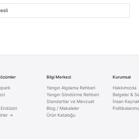
esli
Çözümler
Bilgi Merkezi
Kurumsal
opark
Yangın Algılama Rehberi
Hakkımızda
ezi
Yangın Söndürme Rehberi
Belgeler & Se
Standartlar ve Mevzuat
İnsan Kaynak
 Endüstri
Blog / Makaleler
Politikalarımı
rler →
Ürün Kataloğu