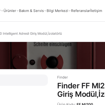
Referanslar
İletişim
r
Ürünler
Bakım & Servis
Bilgi Merkezi
 Intelligent Adresli Giriş Modül,İzolatörlü
Finder
Finder FF MI20
Giriş Modül,İz
Ürün Kodu:
FF MI200