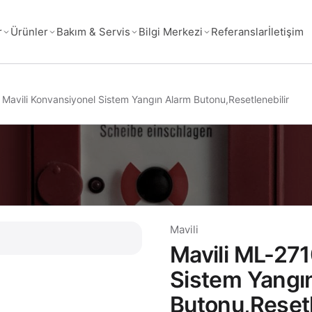
Referanslar
İletişim
r
Ürünler
Bakım & Servis
Bilgi Merkezi
 Mavili Konvansiyonel Sistem Yangın Alarm Butonu,Resetlenebilir
Mavili
Mavili ML-271
Sistem Yangı
Butonu,Resetl