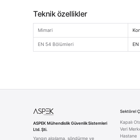
Teknik özellikler
Mimari
Kon
EN 54 Bölümleri
EN 
Sektörel 
Kapalı Ot
ASPEK Mühendislik Güvenlik Sistemleri
Veri Merk
Ltd. Şti.
Hastane
Yangın algılama, söndürme ve