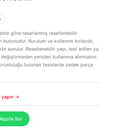
l
ına göre tasarlanmış resetlenebilir
 butonudur. Kurulum ve kullanımı kolaydır,
ikte sunulur. Resetlenebilir yapı, test edilen ya
 değiştirmeden yeniden kullanıma alınmasını
 zorunluluğu bulunan tesislerde yedek parça
şi yapın →
pp'la Sor