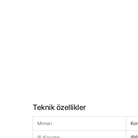
Teknik özellikler
Mimari
Kon
IP Koruma
IP6