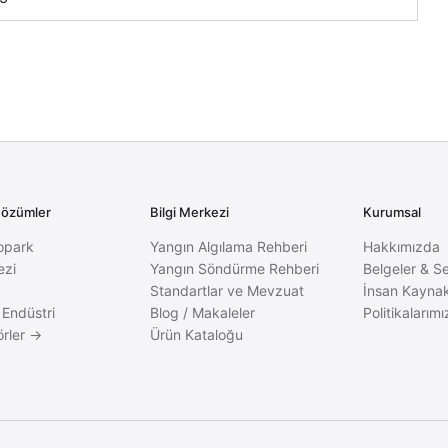
Çözümler
Bilgi Merkezi
Kurumsal
opark
Yangın Algılama Rehberi
Hakkımızda
ezi
Yangın Söndürme Rehberi
Belgeler & Se
Standartlar ve Mevzuat
İnsan Kaynak
 Endüstri
Blog / Makaleler
Politikalarımı
rler →
Ürün Kataloğu