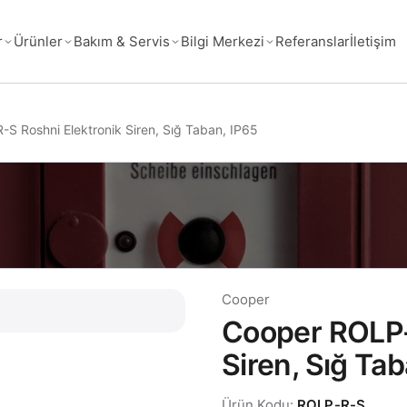
Referanslar
İletişim
r
Ürünler
Bakım & Servis
Bilgi Merkezi
S Roshni Elektronik Siren, Sığ Taban, IP65
Cooper
Cooper ROLP-
Siren, Sığ Ta
Ürün Kodu:
ROLP-R-S