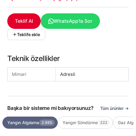
Teklif Al
WhatsApp'la Sor
Teklife ekle
Teknik özellikler
Mimari
Adresli
Başka bir sisteme mi bakıyorsunuz?
Tüm ürünler →
Yangın Algılama
Yangın Söndürme
Gaz Algı
2.985
222