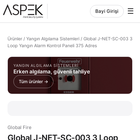
☰
Bayi Girişi
Ürünler
/
Yangın Algılama Sistemleri
/
Global J-NET-SC-003 3
Loop Yangın Alarm Kontrol Paneli 375 Adres
YANGIN ALGILAMA SISTEMLERI
Erken algılama, güvenli tahliye
Tüm ürünler →
Global Fire
Global J-NET-SC-003 3 Loop