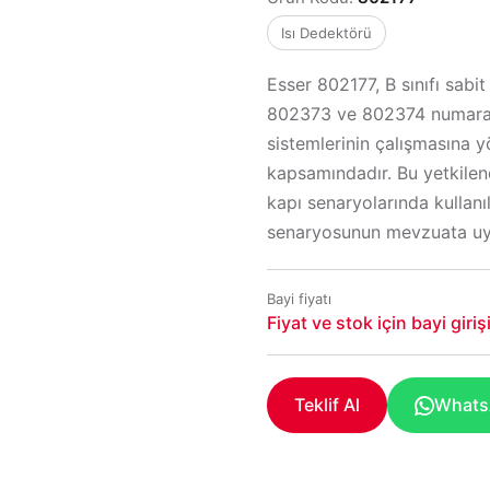
Isı Dedektörü
Esser 802177, B sınıfı sabi
802373 ve 802374 numaralı 
sistemlerinin çalışmasına y
kapsamındadır. Bu yetkilen
kapı senaryolarında kullanı
senaryosunun mevzuata uygu
Bayi fiyatı
Fiyat ve stok için bayi giri
Teklif Al
WhatsA