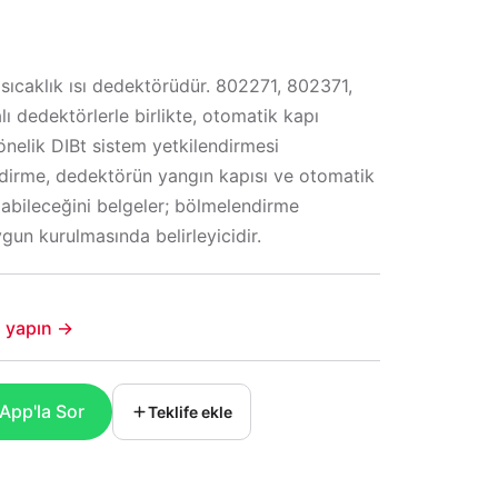
t sıcaklık ısı dedektörüdür. 802271, 802371,
dedektörlerle birlikte, otomatik kapı
önelik DIBt sistem yetkilendirmesi
dirme, dedektörün yangın kapısı ve otomatik
labileceğini belgeler; bölmelendirme
n kurulmasında belirleyicidir.
şi yapın →
pp'la Sor
Teklife ekle