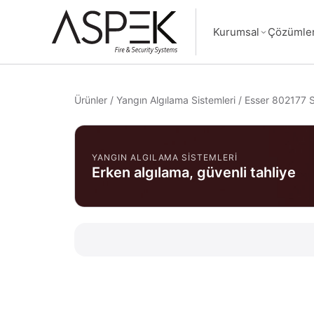
Kurumsal
Çözümle
Ürünler
/
Yangın Algılama Sistemleri
/
Esser 802177 Sa
YANGIN ALGILAMA SISTEMLERI
Erken algılama, güvenli tahliye