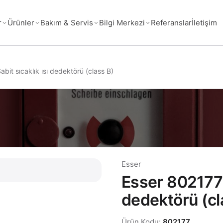
Referanslar
İletişim
r
Ürünler
Bakım & Servis
Bilgi Merkezi
bit sıcaklık ısı dedektörü (class B)
Esser
Esser 802177 S
dedektörü (cl
Ürün Kodu:
802177