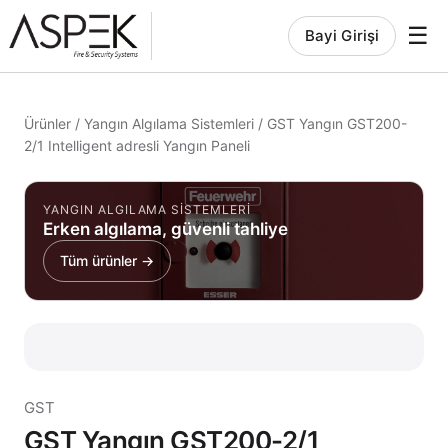
☰
Bayi Girişi
Ürünler
/
Yangın Algılama Sistemleri
/
GST Yangın GST200-
2/1 Intelligent adresli Yangın Paneli
YANGIN ALGILAMA SISTEMLERI
Erken algılama, güvenli tahliye
Tüm ürünler →
GST
GST Yangın GST200-2/1