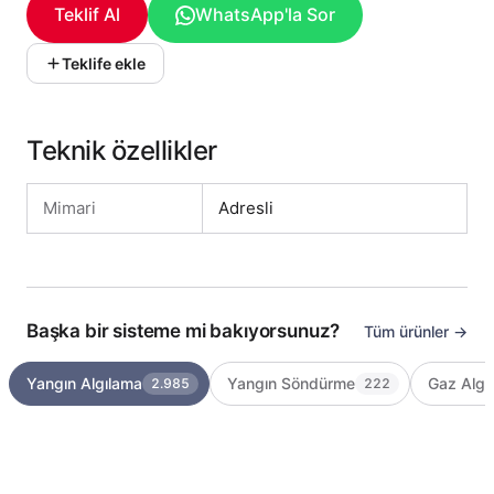
Teklif Al
WhatsApp'la Sor
Teklife ekle
Teknik özellikler
Mimari
Adresli
Başka bir sisteme mi bakıyorsunuz?
Tüm ürünler →
Yangın Algılama
Yangın Söndürme
Gaz Algı
2.985
222