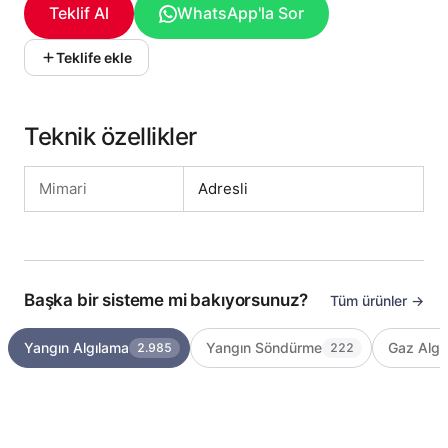
Teklif Al
WhatsApp'la Sor
Teklife ekle
Teknik özellikler
Mimari
Adresli
Başka bir sisteme mi bakıyorsunuz?
Tüm ürünler →
Yangın Algılama
Yangın Söndürme
Gaz Algı
2.985
222