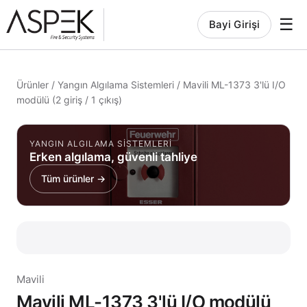
☰
Bayi Girişi
Ürünler
/
Yangın Algılama Sistemleri
/
Mavili ML-1373 3'lü I/O
modülü (2 giriş / 1 çıkış)
YANGIN ALGILAMA SISTEMLERI
Erken algılama, güvenli tahliye
Tüm ürünler →
Mavili
Mavili ML-1373 3'lü I/O modülü