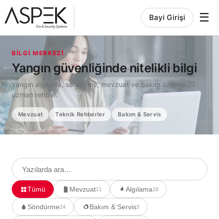
☰
Bayi Girişi
BILGI MERKEZI
Yangın güvenliğinde nitelikli bilgi
Yangın algılama, söndürme, mevzuat ve bakım üzerine 77
uzman rehber.
Mevzuat
Teknik Rehberler
Bakım & Servis
Tümü
Mevzuat
Algılama
11
18
Söndürme
Bakım & Servis
24
3