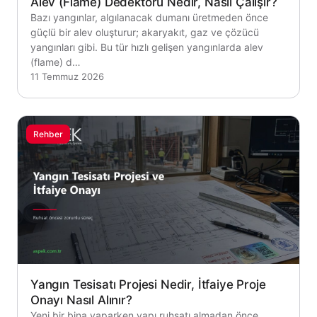
Alev (Flame) Dedektörü Nedir, Nasıl Çalışır?
Bazı yangınlar, algılanacak dumanı üretmeden önce
güçlü bir alev oluşturur; akaryakıt, gaz ve çözücü
yangınları gibi. Bu tür hızlı gelişen yangınlarda alev
(flame) d…
11 Temmuz 2026
Rehber
Yangın Tesisatı Projesi Nedir, İtfaiye Proje
Onayı Nasıl Alınır?
Yeni bir bina yaparken yapı ruhsatı almadan önce