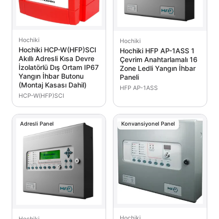
Hochiki
Hochiki
Hochiki HCP-W(HFP)SCI
Hochiki HFP AP-1ASS 1
Akıllı Adresli Kısa Devre
Çevrim Anahtarlamalı 16
İzolatörlü Dış Ortam IP67
Zone Ledli Yangın İhbar
Yangın İhbar Butonu
Paneli
(Montaj Kasası Dahil)
HFP AP-1ASS
HCP-W(HFP)SCI
Adresli Panel
Konvansiyonel Panel
Hochiki
Hochiki