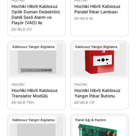
Hochiki
Hochiki
Hochiki Hibrit Kablosuz
Hochiki Hibrit Kablosuz
Optik Duman Dedektörü
Paralel İhbar Lambası
Dahili Sesli Alarm ve
EK-WL8-RI
Flaşör (VAD) ile
EK-WL8-OV
Kablosuz Yangın Algılama
Kablosuz Yangın Algılama
Hochiki
Hochiki
Hochiki Hibrit Kablosuz
Hochiki Hibrit Kablosuz
Translator Modülü
Yangın İhbar Butonu
EK-WL8-TRH
EK-WL8-CP
Kablosuz Yangın Algılama
Panel Ağı & Yazılım