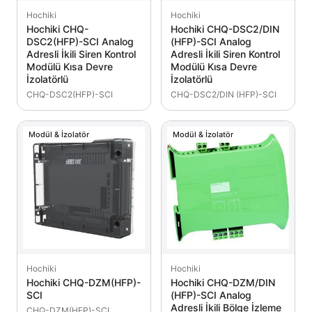
Hochiki
Hochiki
Hochiki CHQ-
Hochiki CHQ-DSC2/DIN
DSC2(HFP)-SCI Analog
(HFP)-SCI Analog
Adresli İkili Siren Kontrol
Adresli İkili Siren Kontrol
Modülü Kısa Devre
Modülü Kısa Devre
İzolatörlü
İzolatörlü
CHQ-DSC2(HFP)-SCI
CHQ-DSC2/DIN (HFP)-SCI
Modül & İzolatör
Modül & İzolatör
Hochiki
Hochiki
Hochiki CHQ-DZM(HFP)-
Hochiki CHQ-DZM/DIN
SCI
(HFP)-SCI Analog
Adresli İkili Bölge İzleme
CHQ-DZM(HFP)-SCI