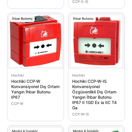
CCP-E-IS
İhbar Butonu
İhbar Butonu
Hochiki
Hochiki
Hochiki CCP-W
Hochiki CCP-W-IS
Konvansiyonel Dış Ortam
Konvansiyonel
Yangın İhbar Butonu
Özgüvenlikli Dış Ortam
IP67
Yangın İhbar Butonu
IP67 II 1GD Ex ia IIC T4
CCP-W
Ga
CCP-W-IS
Modül & İzolatör
Modül & İzolatör