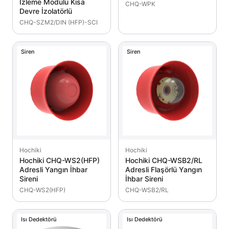
İzleme Modülü Kısa
CHQ-WPK
Devre İzolatörlü
CHQ-SZM2/DIN (HFP)-SCI
Siren
Siren
Hochiki
Hochiki
Hochiki CHQ-WS2(HFP)
Hochiki CHQ-WSB2/RL
Adresli Yangın İhbar
Adresli Flaşörlü Yangın
Sireni
İhbar Sireni
CHQ-WS2(HFP)
CHQ-WSB2/RL
Isı Dedektörü
Isı Dedektörü