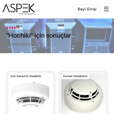
☰
Bayi Girişi
ARAMA
“Hochiki” için sonuçlar
97 ürün bulundu
Çok Sensörlü Dedektör
Duman Dedektörü