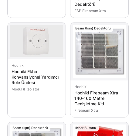
Dedektörü
ESP Firebeam Xtra
Beam (Işın) Dedektörü
Hochiki
Hochiki Ekho
Konvansiyonel Yardımcı
Röle Ünitesi
Hochiki
Modül & İzolatör
Hochiki Firebeam Xtra
140-160 Metre
Genişletme Kiti
Firebeam Xtra
Beam (Işın) Dedektörü
İhbar Butonu