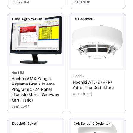
LSEN2064
LSEN2016
Panel Ağı & Yazılım
Isı Dedektörü
Hochiki
Hochiki
Hochiki AMX Yangın
Hochiki ATJ-E (HFP)
Algılama Grafik İzleme
Adresli Isı Dedektörü
Programı 5-24 Panel
ATJ-E(HFP)
Lisanslı (Media Gateway
Kartı Hariç)
LSEN2004
Dedektör Soketi
Çok Sensörlü Dedektör