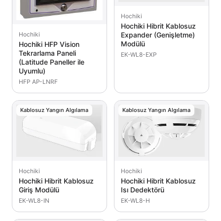
Hochiki
Hochiki Hibrit Kablosuz
Hochiki
Expander (Genişletme)
Modülü
Hochiki HFP Vision
Tekrarlama Paneli
EK-WL8-EXP
(Latitude Paneller ile
Uyumlu)
HFP AP-LNRF
Kablosuz Yangın Algılama
Kablosuz Yangın Algılama
Hochiki
Hochiki
Hochiki Hibrit Kablosuz
Hochiki Hibrit Kablosuz
Giriş Modülü
Isı Dedektörü
EK-WL8-IN
EK-WL8-H